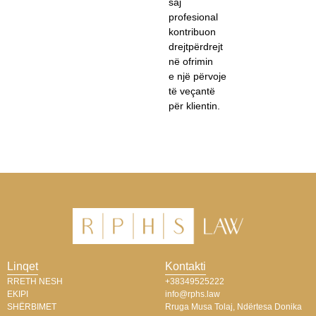
saj
profesional
kontribuon
drejtpërdrejt
në ofrimin
e një përvoje
të veçantë
për klientin.
Linqet
Kontakti
RRETH NESH
+38349525222
EKIPI
info@rphs.law
SHËRBIMET
Rruga Musa Tolaj, Ndërtesa Donika