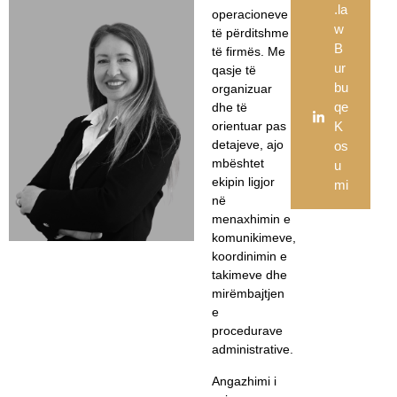
.la
operacioneve
w
të përditshme
B
të firmës. Me
ur
qasje të
bu
organizuar
qe
dhe të
orientuar pas
K
detajeve, ajo
os
mbështet
u
ekipin ligjor
mi
në
menaxhimin e
komunikimeve,
koordinimin e
takimeve dhe
mirëmbajtjen
e
procedurave
administrative.
Angazhimi i