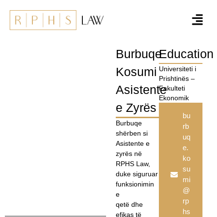
Burbuqe
Education
Kosumi
Universiteti i
Prishtinës –
Asistente
Fakulteti
Ekonomik
e Zyrës
bu
Burbuqe
rb
shërben si
uq
Asistente e
e.
zyrës në
ko
RPHS Law,
su
duke siguruar
mi
funksionimin
@
e
rp
qetë dhe
hs
efikas të