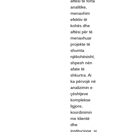
aftësi të forta
analitike,
menaxhim
efektiv të
kohës dhe
aftësi për të
menaxhuar
projekte të
shumta
njëkohësisht,
shpesh nën
afate të
shkurtra. Ai
ka përvojë në
analizimin e
çështjeve
komplekse
ligjore,
koordinimin
me klientë
dhe
institucione, si