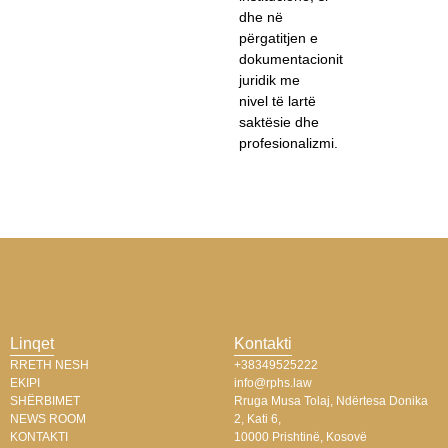
dhe në
përgatitjen e
dokumentacionit
juridik me
nivel të lartë
saktësie dhe
profesionalizmi.
Linqet
Kontakti
RRETH NESH
+38349525222
EKIPI
info@rphs.law
SHËRBIMET
Rruga Musa Tolaj, Ndërtesa Donika
NEWS ROOM
2, Kati 6,
KONTAKTI
10000 Prishtinë, Kosovë