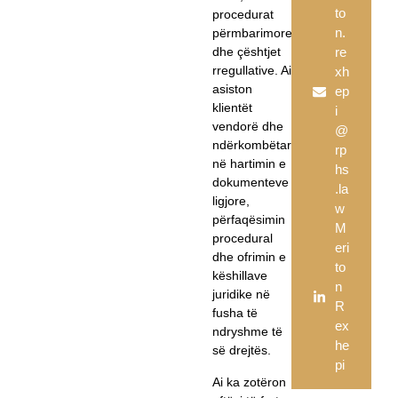
to
procedurat
n.
përmbarimore
dhe çështjet
re
rregullative. Ai
xh
asiston
ep
klientët
i
vendorë dhe
@
ndërkombëtarë
rp
në hartimin e
hs
dokumenteve
.la
ligjore,
w
përfaqësimin
M
procedural
eri
dhe ofrimin e
to
këshillave
n
juridike në
R
fusha të
ex
ndryshme të
he
së drejtës.
pi
Ai ka zotëron