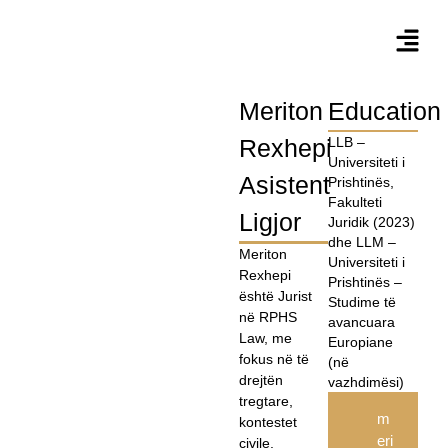
Meriton
Education
Rexhepi
LLB –
Universiteti i
Asistent
Prishtinës,
Fakulteti
Ligjor
Juridik (2023)
dhe LLM –
Meriton
Universiteti i
Rexhepi
Prishtinës –
është Jurist
Studime të
në RPHS
avancuara
Law, me
Europiane
fokus në të
(në
drejtën
vazhdimësi)
tregtare,
m
kontestet
eri
civile,