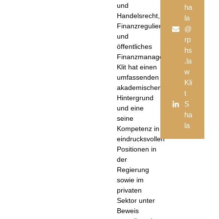
und
ha
Handelsrecht,
la
Finanzregulierung
@
und
rp
öffentliches
hs
Finanzmanagement.
.la
Klit hat einen
w
umfassenden
Kli
akademischen
t
Hintergrund
S
und eine
ha
seine
la
Kompetenz in
eindrucksvollen
Positionen in
der
Regierung
sowie im
privaten
Sektor unter
Beweis