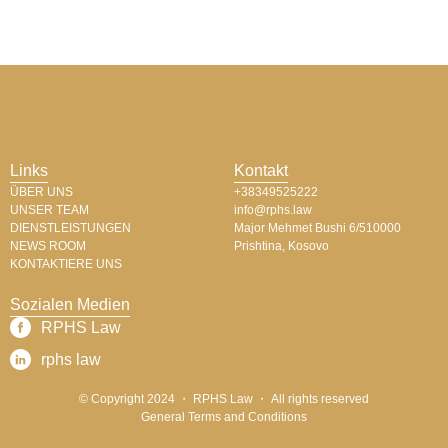
Links
Kontakt
ÜBER UNS
+38349525222
UNSER TEAM
info@rphs.law
DIENSTLEISTUNGEN
Major Mehmet Bushi 6/510000
NEWS ROOM
Prishtina, Kosovo​
KONTAKTIERE UNS
Sozialen Medien
RPHS Law​
rphs law​
© Copyright 2024 ・ RPHS Law ・ All rights reserved​
General Terms and Conditions