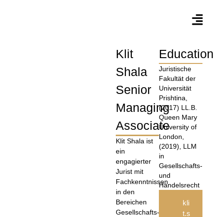
Klit
Education
Shala
Juristische
Fakultät der
Senior
Universität
Prishtina,
Managing
(2017) LL.B.
Queen Mary
Associate
University of
London,
Klit Shala ist
(2019), LLM
ein
in
engagierter
Gesellschafts-
Jurist mit
und
Fachkenntnissen
Handelsrecht
in den
Bereichen
kli
Gesellschafts-
t.s