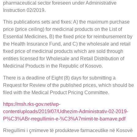
pharmaceutical sector foreseen under Administrative
Instruction 02/2019.
This publications sets and fixes: A) the maximum purchase
price (price ceiling) for medicinal products on the List of
Essential Medicines, B) the fixed price for reimbursement by
the Health Insurance Fund, and C) the wholesale and retail
fixed price of medicinal products which are sold through
entities licensed for Wholesale and Retail Distribution of
Medicinal Products in the Republic of Kosovo.
There is a deadline of Eight (8) days for submitting a
Request for Review of the published prices, which should be
filed with the Medical Product Pricing Committee.
https://msh.rks-gov.net/wp-
content/uploads/2019/07/Udhezim-Administrativ-02-2019-
P%C3%ABr-rregullimin-e-%C3%A7mimit-te-barnave.pdf
Rregullimi i çmimeve të produkteve farmaceutike në Kosovë