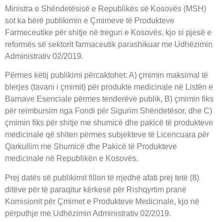
Ministra e Shëndetësisë e Republikës së Kosovës (MSH)
sot ka bërë publikimin e Çmimeve të Produkteve
Farmeceutike për shitje në tregun e Kosovës, kjo si pjesë e
reformës së sektorit farmaceutik parashikuar me Udhëzimin
Administrativ 02/2019.
Përmes këtij publikimi përcaktohet: A) çmimin maksimal të
blerjes (tavani i çmimit) për produkte medicinale në Listën e
Barnave Esenciale përmes tenderëve publik, B) çmimin fiks
për reimbursim nga Fondi për Sigurim Shëndetësor, dhe C)
çmimin fiks për shitje me shumicë dhe pakicë të produkteve
medicinale që shiten përmes subjekteve të Licencuara për
Qarkullim me Shumicë dhe Pakicë të Produkteve
medicinale në Republikën e Kosovës.
Prej datës së publikimit fillon të rrjedhë afati prej tetë (8)
ditëve për të paraqitur kërkesë për Rishqyrtim pranë
Komisionit për Çmimet e Produkteve Medicinale, kjo në
përputhje me Udhëzimin Administrativ 02/2019.