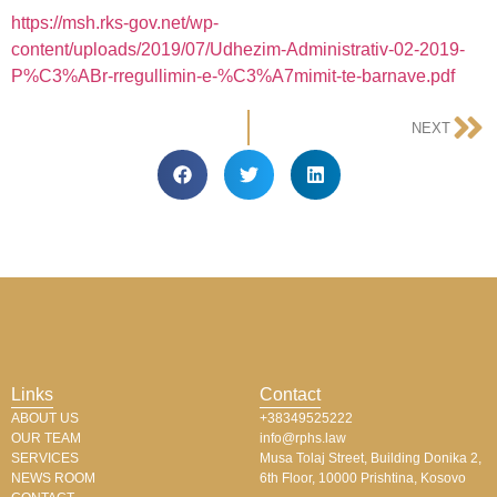
https://msh.rks-gov.net/wp-
content/uploads/2019/07/Udhezim-Administrativ-02-2019-
P%C3%ABr-rregullimin-e-%C3%A7mimit-te-barnave.pdf
NEXT
Links
Contact
ABOUT US
+38349525222
OUR TEAM
info@rphs.law
SERVICES
Musa Tolaj Street, Building Donika 2,
NEWS ROOM
6th Floor, 10000 Prishtina, Kosovo