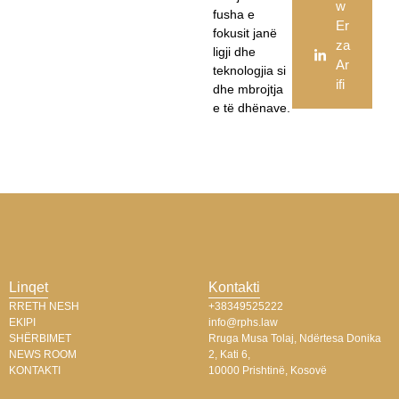
w
fusha e
Er
fokusit janë
za
ligji dhe
Ar
teknologjia si
ifi
dhe mbrojtja
e të dhënave.
Linqet
Kontakti
RRETH NESH
+38349525222
EKIPI
info@rphs.law
SHËRBIMET
Rruga Musa Tolaj, Ndërtesa Donika
NEWS ROOM
2, Kati 6,
KONTAKTI
10000 Prishtinë, Kosovë