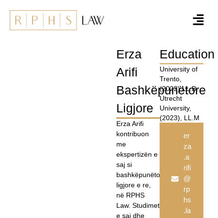
Erza
Education
Arifi
University of
Trento,
Bashkëpunëtore
(2022) LL.B.
Utrecht
Ligjore
University,
(2023), LL.M
Erza Arifi
kontribuon
er
me
za
ekspertizën e
.a
saj si
rifi
bashkëpunëtore
@
ligjore e re,
rp
në RPHS
hs
Law. Studimet
.la
e saj dhe