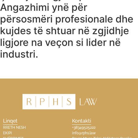
Angazhimi ynë për
përsosmëri profesionale dhe
kujdes të shtuar në zgjidhje
ligjore na veçon si lider në
industri.
Linqet
Kontakti
RRETH NESH
+38349525222
EKIPI
info@rphs.law