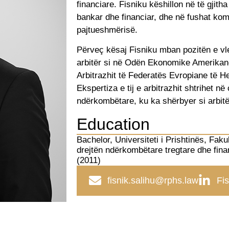
financiare. Fisniku këshillon në të gjitha
bankar dhe financiar, dhe në fushat kom
pajtueshmërisë.
Përveç kësaj Fisniku mban pozitën e vler
arbitër si në Odën Ekonomike Amerikan
Arbitrazhit të Federatës Evropiane të He
Ekspertiza e tij e arbitrazhit shtrihet n
ndërkombëtare, ku ka shërbyer si arbitë
Education
Bachelor, Universiteti i Prishtinës, Faku
drejtën ndërkombëtare tregtare dhe fina
(2011)
fisnik.salihu@rphs.law
Fis