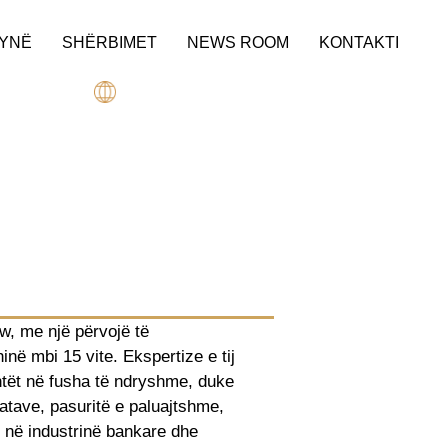
 YNË
SHËRBIMET
NEWS ROOM
KONTAKTI
w, me një përvojë të
në mbi 15 vite. Ekspertize e tij
entët në fusha të ndryshme, duke
ratave, pasuritë e paluajtshme,
 në industrinë bankare dhe