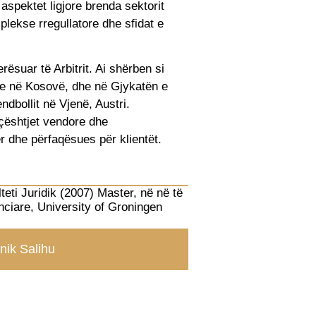
 aspektet ligjore brenda sektorit
plekse rregullatore dhe sfidat e
ësuar të Arbitrit. Ai shërben si
e në Kosovë, dhe në Gjykatën e
ndbollit në Vjenë, Austri.
ë çështjet vendore dhe
r dhe përfaqësues për klientët.
lteti Juridik (2007) Master, në në të
nciare, University of Groningen
nik Salihu