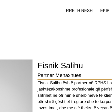
RRETH NESH
EKIPI
Fisnik Salihu
Partner Menaxhues
Fisnik Salihu është partner në RPHS La
jashtëzakonshme profesionale që përfshi
shtrihet në ofrimin e shërbimeve te kli
përfshirë çështjet tregtare dhe të korpo
investimet, dhe me një theks të veçantë