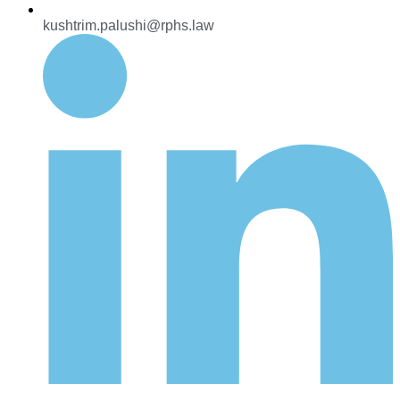
kushtrim.palushi@rphs.law