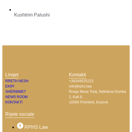
Kushtrim Palushi
Linqet
Kontakti
RRETH NESH
+38349525222
EKIPI
info@rphs.law
SHËRBIMET
Rruga Musa Tolaj, Ndërtesa Donika
NEWS ROOM
2, Kati 6,
KONTAKTI
10000 Prishtinë, Kosovë
Rrjete sociale
RPHS Law​