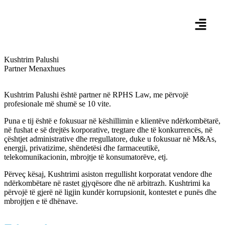
Kushtrim Palushi
Partner Menaxhues
Kushtrim Palushi është partner në RPHS Law, me përvojë
profesionale më shumë se 10 vite.
Puna e tij është e fokusuar në këshillimin e klientëve ndërkombëtarë,
në fushat e së drejtës korporative, tregtare dhe të konkurrencës, në
çështjet administrative dhe rregullatore, duke u fokusuar në M&As,
energji, privatizime, shëndetësi dhe farmaceutikë,
telekomunikacionin, mbrojtje të konsumatorëve, etj.
Përveç kësaj, Kushtrimi asiston rregullisht korporatat vendore dhe
ndërkombëtare në rastet gjyqësore dhe në arbitrazh. Kushtrimi ka
përvojë të gjerë në ligjin kundër korrupsionit, kontestet e punës dhe
mbrojtjen e të dhënave.