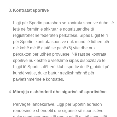
Kontratat sportive
Ligji për Sportin parasheh se kontrata sportive duhet të
jetë në formën e shkruar, e noterizuar dhe të
regjistrohet në federatën përkatëse. Sipas Ligjit të ri
për Sportin, kontrata sportive nuk mund të lidhen për
një kohë më të gjatë se pesë (5) vite dhe nuk
përcakton periudhën provuese. Në rast se kontrata
sportive nuk është e vlefshme sipas dispozitave të
Ligjit të Sportit, atëherë klubi sportiv do të gjobitet për
kundërvajtje, duke bartur rrezikshmërinë për
pavlefshmërinë e kontratës.
Mbrojtja e shëndetit dhe sigurisë së sportistëve
Përveç të lartcekurave, Ligji për Sportin adreson
rëndësinë e shëndetit dhe sigurisë së sportistëve,
duke vendosur masa të rrepta që të gjithë sportistët