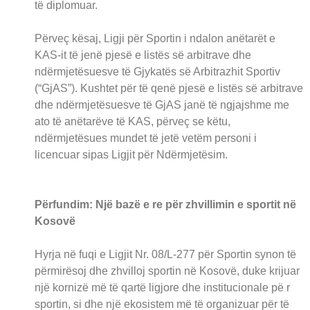
të diplomuar.
Përveç kësaj, Ligji për Sportin i ndalon anëtarët e
KAS-it të jenë pjesë e listës së arbitrave dhe
ndërmjetësuesve të Gjykatës së Arbitrazhit Sportiv
(“GjAS”). Kushtet për të qenë pjesë e listës së arbitrave
dhe ndërmjetësuesve të GjAS janë të ngjajshme me
ato të anëtarëve të KAS, përveç se këtu,
ndërmjetësues mundet të jetë vetëm personi i
licencuar sipas Ligjit për Ndërmjetësim.
Përfundim: Një bazë e re për zhvillimin e sportit në
Kosovë
Hyrja në fuqi e Ligjit Nr. 08/L-277 për Sportin synon të
përmirësoj dhe zhvilloj sportin në Kosovë, duke krijuar
një kornizë më të qartë ligjore dhe institucionale pë r
sportin, si dhe një ekosistem më të organizuar për të