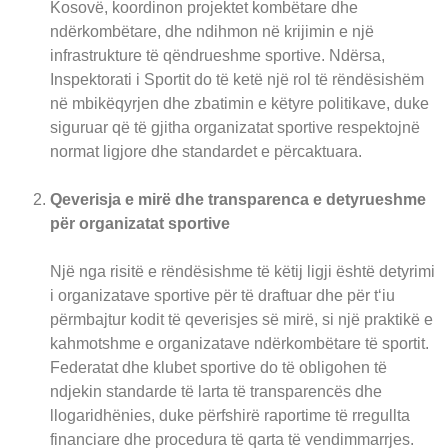
Kosovë, koordinon projektet kombëtare dhe
ndërkombëtare, dhe ndihmon në krijimin e një
infrastrukture të qëndrueshme sportive. Ndërsa,
Inspektorati i Sportit do të ketë një rol të rëndësishëm
në mbikëqyrjen dhe zbatimin e këtyre politikave, duke
siguruar që të gjitha organizatat sportive respektojnë
normat ligjore dhe standardet e përcaktuara.
Qeverisja e mirë dhe transparenca e detyrueshme
për organizatat sportive
Një nga risitë e rëndësishme të këtij ligji është detyrimi
i organizatave sportive për të draftuar dhe për t‘iu
përmbajtur kodit të qeverisjes së mirë, si një praktikë e
kahmotshme e organizatave ndërkombëtare të sportit.
Federatat dhe klubet sportive do të obligohen të
ndjekin standarde të larta të transparencës dhe
llogaridhënies, duke përfshirë raportime të rregullta
financiare dhe procedura të qarta të vendimmarrjes.