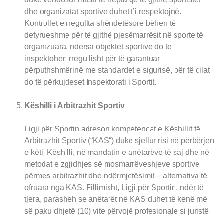
dhe organizatat sportive duhet t’i respektojnë.
Kontrollet e rregullta shëndetësore bëhen të
detyrueshme për të gjithë pjesëmarrësit në sporte të
organizuara, ndërsa objektet sportive do të
inspektohen rregullisht për të garantuar
përputhshmërinë me standardet e sigurisë, për të cilat
do të përkujdeset Inspektorati i Sportit.
Këshilli i Arbitrazhit Sportiv
Ligji për Sportin adreson kompetencat e Këshillit të
Arbitrazhit Sportiv (“KAS“) duke sjellur risi në përbërjen
e këtij Këshilli, në mandatin e anëtarëve të saj dhe në
metodat e zgjidhjes së mosmarrëveshjeve sportive
përmes arbitrazhit dhe ndërmjetësimit – alternativa të
ofruara nga KAS. Fillimisht, Ligji për Sportin, ndër të
tjera, parasheh se anëtarët në KAS duhet të kenë më
së paku dhjetë (10) vite përvojë profesionale si juristë