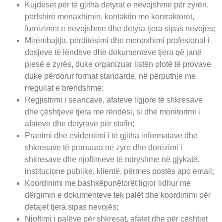
Kujdeset për të gjitha detyrat e nevojshme për zyrën,
përfshirë menaxhimin, kontaktin me kontraktorët,
furnizimet e nevojshme dhe detyra tjera sipas nevojës;
Mirëmbajtja, përditësimi dhe menaxhimi profesional i
dosjeve të lëndëve dhe dokumenteve tjera që janë
pjesë e zyrës, duke organizuar listën plotë të provave
duke përdorur format standarde, në përputhje me
rregullat e brendshme;
Regjistrimi i seancave, afateve ligjore të shkresave
dhe çështjeve tjera me rëndësi, si dhe monitorimi i
afateve dhe detyrave për stafin;
Pranimi dhe evidentimi i të gjitha informatave dhe
shkresave të pranuara në zyre dhe dorëzimi i
shkresave dhe njoftimeve të ndryshme në gjykatë,
institucione publike, klientë, përmes postës apo email;
Koordinimi me bashkëpunëtorët ligjor lidhur me
dërgimin e dokumenteve tek palët dhe koordinimi për
detajet tjera sipas nevojës;
Njoftimi i palëve për shkresat, afatet dhe për çështjet