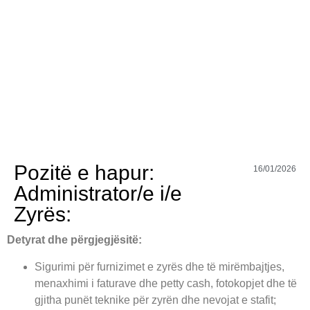
Pozitë e hapur:
16/01/2026
Administrator/e i/e
Zyrës:
Detyrat dhe përgjegjësitë:
Sigurimi për furnizimet e zyrës dhe të mirëmbajtjes,
menaxhimi i faturave dhe petty cash, fotokopjet dhe të
gjitha punët teknike për zyrën dhe nevojat e stafit;