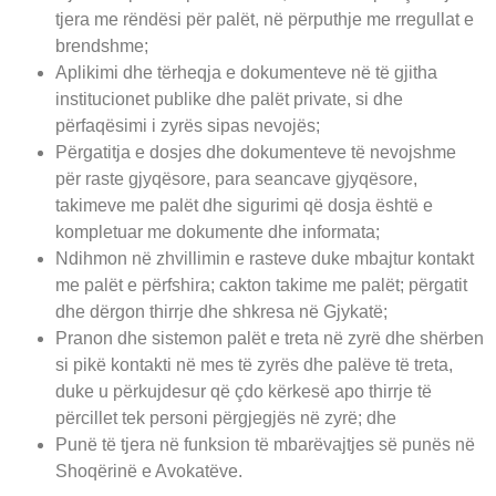
tjera me rëndësi për palët, në përputhje me rregullat e
brendshme;
Aplikimi dhe tërheqja e dokumenteve në të gjitha
institucionet publike dhe palët private, si dhe
përfaqësimi i zyrës sipas nevojës;
Përgatitja e dosjes dhe dokumenteve të nevojshme
për raste gjyqësore, para seancave gjyqësore,
takimeve me palët dhe sigurimi që dosja është e
kompletuar me dokumente dhe informata;
Ndihmon në zhvillimin e rasteve duke mbajtur kontakt
me palët e përfshira; cakton takime me palët; përgatit
dhe dërgon thirrje dhe shkresa në Gjykatë;
Pranon dhe sistemon palët e treta në zyrë dhe shërben
si pikë kontakti në mes të zyrës dhe palëve të treta,
duke u përkujdesur që çdo kërkesë apo thirrje të
përcillet tek personi përgjegjës në zyrë; dhe
Punë të tjera në funksion të mbarëvajtjes së punës në
Shoqërinë e Avokatëve.