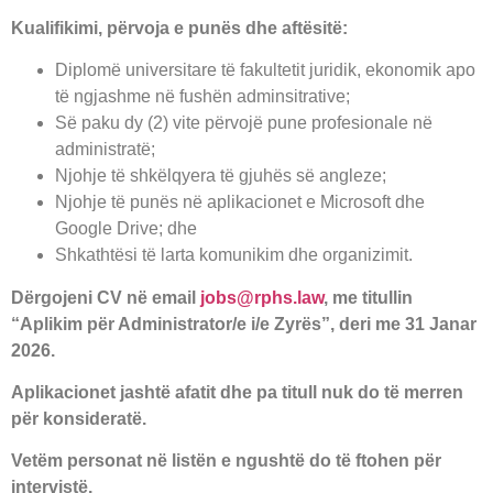
Kualifikimi, përvoja e punës dhe aftësitë:
Diplomë universitare të fakultetit juridik, ekonomik apo
të ngjashme në fushën adminsitrative;
Së paku dy (2) vite përvojë pune profesionale në
administratë;
Njohje të shkëlqyera të gjuhës së angleze;
Njohje të punës në aplikacionet e Microsoft dhe
Google Drive; dhe
Shkathtësi të larta komunikim dhe organizimit.
Dërgojeni CV në email
jobs@rphs.law
, me titullin
“Aplikim për Administrator/e i/e Zyrës”, deri me 31 Janar
2026.
Aplikacionet jashtë afatit dhe pa titull nuk do të merren
për konsideratë.
Vetëm personat në listën e ngushtë do të ftohen për
intervistë.