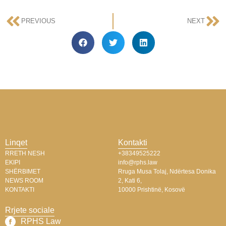
PREVIOUS
NEXT
Linqet
Kontakti
RRETH NESH
+38349525222
EKIPI
info@rphs.law
SHËRBIMET
Rruga Musa Tolaj, Ndërtesa Donika
NEWS ROOM
2, Kati 6,
KONTAKTI
10000 Prishtinë, Kosovë
Rrjete sociale
RPHS Law​