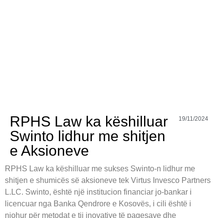
RPHS Law ka këshilluar
19/11/2024
Swinto lidhur me shitjen
e Aksioneve
RPHS Law ka këshilluar me sukses Swinto-n lidhur me
shitjen e shumicës së aksioneve tek Virtus Invesco Partners
L.LC. Swinto, është një institucion financiar jo-bankar i
licencuar nga Banka Qendrore e Kosovës, i cili është i
njohur për metodat e tij inovative të pagesave dhe