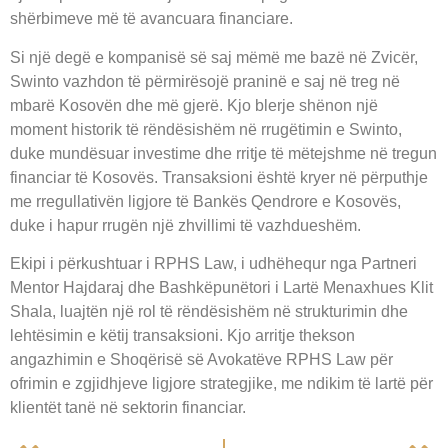
shërbimeve më të avancuara financiare.
Si një degë e kompanisë së saj mëmë me bazë në Zvicër,
Swinto vazhdon të përmirësojë praninë e saj në treg në
mbarë Kosovën dhe më gjerë. Kjo blerje shënon një
moment historik të rëndësishëm në rrugëtimin e Swinto,
duke mundësuar investime dhe rritje të mëtejshme në tregun
financiar të Kosovës. Transaksioni është kryer në përputhje
me rregullativën ligjore të Bankës Qendrore e Kosovës,
duke i hapur rrugën një zhvillimi të vazhdueshëm.
Ekipi i përkushtuar i RPHS Law, i udhëhequr nga Partneri
Mentor Hajdaraj dhe Bashkëpunëtori i Lartë Menaxhues Klit
Shala, luajtën një rol të rëndësishëm në strukturimin dhe
lehtësimin e këtij transaksioni. Kjo arritje thekson
angazhimin e Shoqërisë së Avokatëve RPHS Law për
ofrimin e zgjidhjeve ligjore strategjike, me ndikim të lartë për
klientët tanë në sektorin financiar.