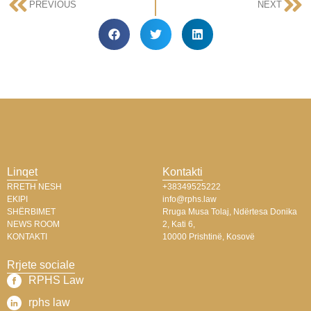
PREVIOUS
NEXT
Linqet
Kontakti
RRETH NESH
+38349525222
EKIPI
info@rphs.law
SHËRBIMET
Rruga Musa Tolaj, Ndërtesa Donika
NEWS ROOM
2, Kati 6,
KONTAKTI
10000 Prishtinë, Kosovë
Rrjete sociale
RPHS Law​
rphs law​