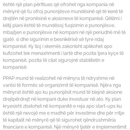
është një plan përfitues që ofrohet nga kompania në
mënyrë që t’u ofroj punonjësve mundësinë që të kenë të
drejtën në pronësinë e aksioneve të kompanisë. Qëllimi i
këtij plani është të mundësoj fuqizimin e punonjësve,
mbajtjen e punonjësve në kompani në një periudhë më të
gjatë, si dhe sigurimin e besnikërisë së tyre ndaj
kompanisë. Ky lloj i skemës zakonisht aplikohet apo
kufizohet tek menaxhmenti i lartë dhe pozita tjera kyçe të
kompanisë, pozita të cilat sigurojnë stabilitetin e
kompanisë.
PPAP mund të realizohet në mënyra të ndryshme në
varësi të formës së organizimit të kompanisë. Njëra nga
mënyrat është ajo ku punonjësit mund të blejnë aksione
drejtpërdrejt në kompani duke investuar në ato. Ky plan
kryesisht zbatohet në kompanitë e reja apo start-ups ku
është një nevojë me e madhë për investime dhe për rritje
të kapitalit në mënyrë që të sigurohet qëndrushmëria
financiare e kompanisë. Një mënyrë tjetër e implementimit