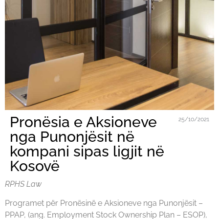
Pronësia e Aksioneve
25/10/2021
nga Punonjësit në
kompani sipas ligjit në
Kosovë
RPHS Law
Programet për Pronësinë e Aksioneve nga Punonjësit –
PPAP, (ang. Employment Stock Ownership Plan – ESOP),