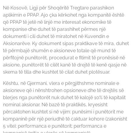
Në Kosovë, Ligji për Shoqëritë Tregtare parashikon
aplikimin e PPAP. Ajo çka kërkohet nga kompanitë është
që PPAP të jetë në linjë me interesat ekonomike të
kompanise dhe duhet të parashihet përmes një
dokumenti i cili duhet të miratohet në Kuvendin e
Aksionarëve. Ky dokument sipas praktikave të mira, duhet
të përmbajë shumën e aksioneve totale që mund të
përfitojnë punëtorët, procedurat e fitimit të pronësisë në
aksione, punëtorët të cilët kanë të drejtë të kenë qasje në
skema të tilla dhe kushtet të cilat duhet plotësuar.
Kështu, në Gjermani, vlera e përgjithshme nominale e
aksioneve që i nënshtrohen opsioneve dhe të drejtës së
blerjes nga punëtorët nuk duhet të kalojë 10% të kapitalit
nominal aksionar. Në bazë të praktikës, kryesisht
përcaktohen kushtet si në vijim: punësimi i punëtorit me
kompaninë për një periudhë të caktuar kohore (zakonisht
5 vite); performanca e punëtorit; performanca e