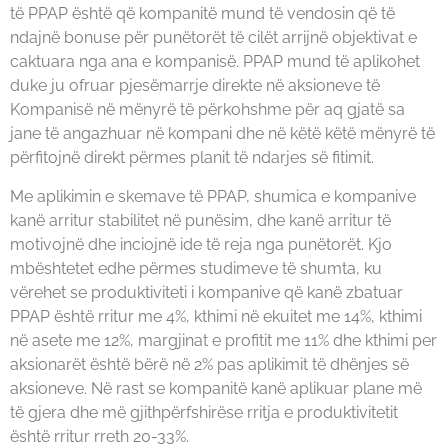
të PPAP është që kompanitë mund të vendosin që të
ndajnë bonuse për punëtorët të cilët arrijnë objektivat e
caktuara nga ana e kompanisë. PPAP mund të aplikohet
duke ju ofruar pjesëmarrje direkte në aksioneve të
Kompanisë në mënyrë të përkohshme për aq gjatë sa
jane të angazhuar në kompani dhe në këtë këtë mënyrë të
përfitojnë direkt përmes planit të ndarjes së fitimit.
Me aplikimin e skemave të PPAP, shumica e kompanive
kanë arritur stabilitet në punësim, dhe kanë arritur të
motivojnë dhe inciojnë ide të reja nga punëtorët. Kjo
mbështetet edhe përmes studimeve të shumta, ku
vërehet se produktiviteti i kompanive që kanë zbatuar
PPAP është rritur me 4%, kthimi në ekuitet me 14%, kthimi
në asete me 12%, margjinat e profitit me 11% dhe kthimi per
aksionarët është bërë në 2% pas aplikimit të dhënjes së
aksioneve. Në rast se kompanitë kanë aplikuar plane më
të gjera dhe më gjithpërfshirëse rritja e produktivitetit
është rritur rreth 20-33%.