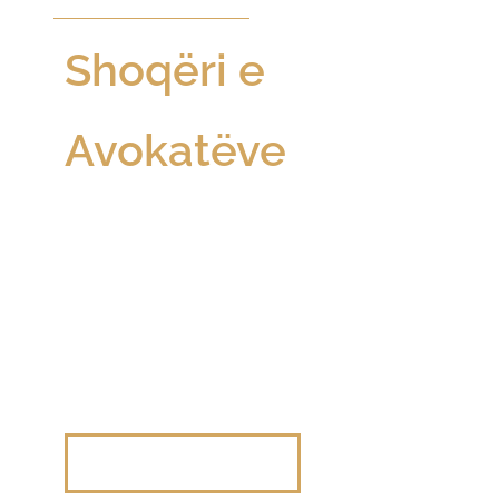
Mirësevini në RPHS Law
Shoqëri e
Avokatëve
e
themeluar për
biznese
Destinacioni juaj kryesor për zgjidhje
ligjore komerciale dhe korporative në
Kosovë.
Na kontaktoni