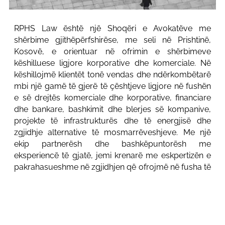
RPHS Law është një Shoqëri e Avokatëve me
shërbime gjithëpërfshirëse, me seli në Prishtinë,
Kosovë, e orientuar në ofrimin e shërbimeve
këshilluese ligjore korporative dhe komerciale. Në
këshillojmë klientët tonë vendas dhe ndërkombëtarë
mbi një gamë të gjerë të çështjeve ligjore në fushën
e së drejtës komerciale dhe korporative, financiare
dhe bankare, bashkimit dhe blerjes së kompanive,
projekte të infrastrukturës dhe të energjisë dhe
zgjidhje alternative të mosmarrëveshjeve. Me një
ekip partnerësh dhe bashkëpuntorësh me
eksperiencë të gjatë, jemi krenarë me eskpertizën e
pakrahasueshme në zgjidhjen që ofrojmë në fusha të
ndryshme të çështjeve ligjore për biznese. Angazhimi
ynë për përsosmëri profesionale dhe kujdes të
shtuar në zgjidhjet ligjore, na veçon si lider në
industri.