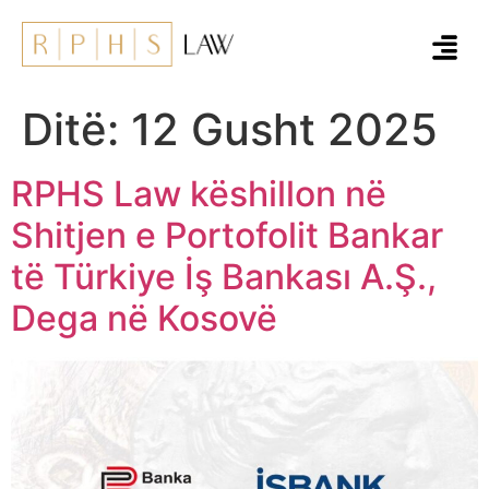
Ditë:
12 Gusht 2025
RPHS Law këshillon në
Shitjen e Portofolit Bankar
të Türkiye İş Bankası A.Ş.,
Dega në Kosovë