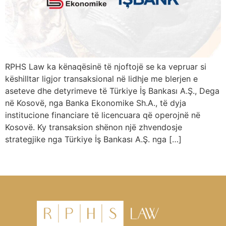
RPHS Law ka kënaqësinë të njoftojë se ka vepruar si
këshilltar ligjor transaksional në lidhje me blerjen e
aseteve dhe detyrimeve të Türkiye İş Bankası A.Ş., Dega
në Kosovë, nga Banka Ekonomike Sh.A., të dyja
institucione financiare të licencuara që operojnë në
Kosovë. Ky transaksion shënon një zhvendosje
strategjike nga Türkiye İş Bankası A.Ş. nga […]