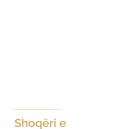
Mirësevini në RPHS Law
Shoqëri e