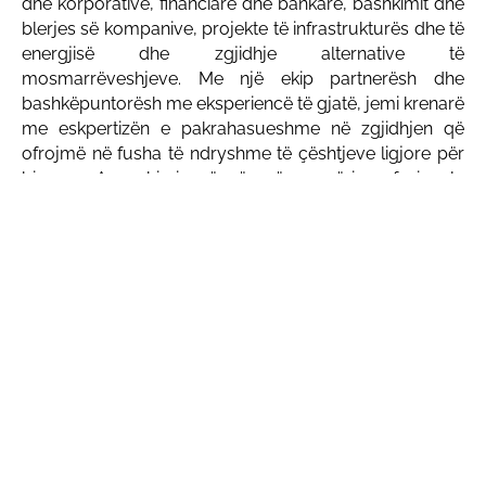
dhe korporative, financiare dhe bankare, bashkimit dhe
blerjes së kompanive, projekte të infrastrukturës dhe të
energjisë dhe zgjidhje alternative të
mosmarrëveshjeve. Me një ekip partnerësh dhe
bashkëpuntorësh me eksperiencë të gjatë, jemi krenarë
me eskpertizën e pakrahasueshme në zgjidhjen që
ofrojmë në fusha të ndryshme të çështjeve ligjore për
biznese. Angazhimi ynë për përsosmëri profesionale
dhe kujdes të shtuar në zgjidhjet ligjore, na veçon si
lider në industri.
Nëse keni ndonjë pyetje ose keni nevojë për informata
shtesë, ju lutemi na kontaktoni në info@rphs.law ose na
telefononi në +383 49 525 222.
Mësoni më shumë
Shërbimet