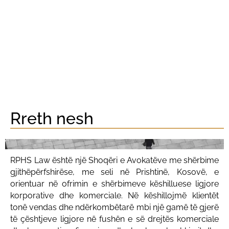
Rreth nesh
RPHS Law është një Shoqëri e Avokatëve me shërbime
gjithëpërfshirëse, me seli në Prishtinë, Kosovë, e
orientuar në ofrimin e shërbimeve këshilluese ligjore
korporative dhe komerciale. Në këshillojmë klientët
tonë vendas dhe ndërkombëtarë mbi një gamë të gjerë
të çështjeve ligjore në fushën e së drejtës komerciale