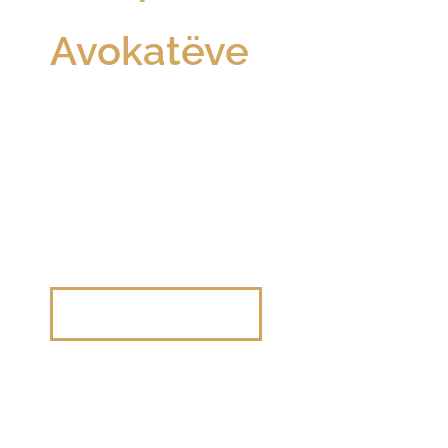
Avokatëve
e
themeluar për
biznese
Destinacioni juaj kryesor për zgjidhje ligjore
komerciale dhe korporative në Kosovë.
Na kontaktoni