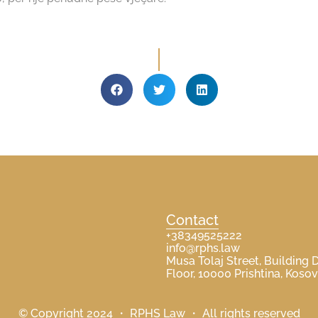
Contact
+38349525222
info@rphs.law
Musa Tolaj Street, Building D
Floor, 10000 Prishtina, Koso
© Copyright 2024 ・ RPHS Law ・ All rights reserved​