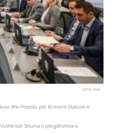
17/05/2021
r dhe Polonia, për të marrë Statusin e
 Vushtrrisë. Shuma e përgjithshme e