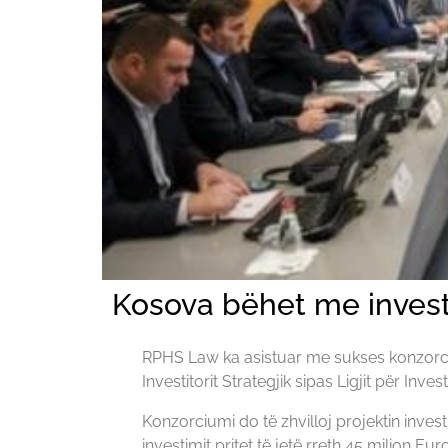
Kosova bëhet me investi
RPHS Law ka asistuar me sukses konzorc
Investitorit Strategjik sipas Ligjit për Inv
Konzorciumi do të zhvilloj projektin inv
investimit pritet të jetë rreth 45 milion Eu