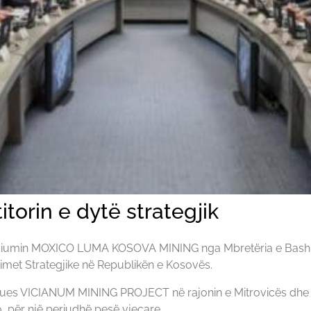
torin e dytë strategjik
iumin MOXICO LUMA KOSOVA MINING nga Mbretëria e Bashkua
estimet Strategjike në Republikën e Kosovës.
estues VICIANUM MINING PROJECT në rajonin e Mitrovicës dhe
ro, për një periudhë pesë vjeçare.