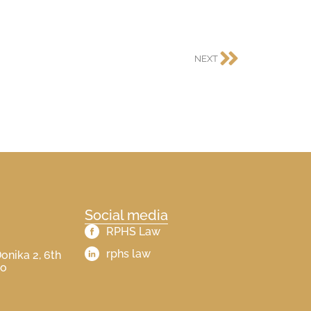
NEXT
Social media
RPHS Law​
rphs law​
onika 2, 6th
vo