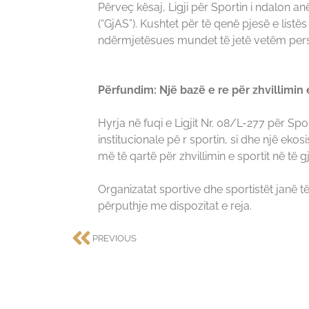
Përveç kësaj, Ligji për Sportin i ndalon an
(“GjAS”). Kushtet për të qenë pjesë e lis
ndërmjetësues mundet të jetë vetëm person
Përfundim: Një bazë e re për zhvillimin 
Hyrja në fuqi e Ligjit Nr. 08/L-277 për Spo
institucionale pë r sportin, si dhe një ekos
më të qartë për zhvillimin e sportit në të
Organizatat sportive dhe sportistët janë të
përputhje me dispozitat e reja.
PREVIOUS