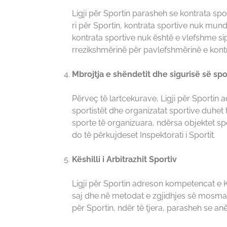
Ligji për Sportin parasheh se kontrata spor
ri për Sportin, kontrata sportive nuk mun
kontrata sportive nuk është e vlefshme sipa
rrezikshmërinë për pavlefshmërinë e kont
Mbrojtja e shëndetit dhe sigurisë së spo
Përveç të lartcekurave, Ligji për Sportin 
sportistët dhe organizatat sportive duhet 
sporte të organizuara, ndërsa objektet spo
do të përkujdeset Inspektorati i Sportit.
Këshilli i Arbitrazhit Sportiv
Ligji për Sportin adreson kompetencat e Kësh
saj dhe në metodat e zgjidhjes së mosmarr
për Sportin, ndër të tjera, parasheh se an