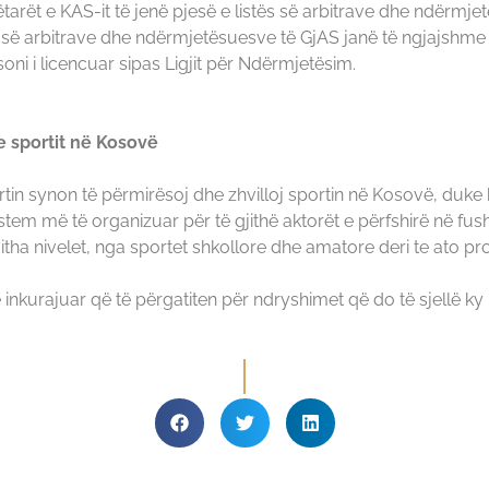
ëtarët e KAS-it të jenë pjesë e listës së arbitrave dhe ndërmje
tës së arbitrave dhe ndërmjetësuesve të GjAS janë të ngjajshm
i i licencuar sipas Ligjit për Ndërmjetësim.
e sportit në Kosovë
rtin synon të përmirësoj dhe zhvilloj sportin në Kosovë, duke k
istem më të organizuar për të gjithë aktorët e përfshirë në fush
 gjitha nivelet, nga sportet shkollore dhe amatore deri te ato
 inkurajuar që të përgatiten për ndryshimet që do të sjellë ky 