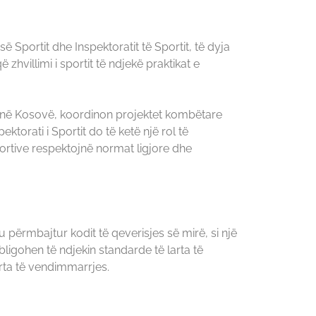
së Sportit dhe Inspektoratit të Sportit, të dyja
 zhvillimi i sportit të ndjekë praktikat e
ortit në Kosovë, koordinon projektet kombëtare
orati i Sportit do të ketë një rol të
ortive respektojnë normat ligjore dhe
iu përmbajtur kodit të qeverisjes së mirë, si një
igohen të ndjekin standarde të larta të
rta të vendimmarrjes.