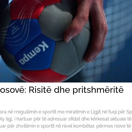
 Kosovë: Risitë dhe pritshmëritë
ë rregullimin e sportit me miratimin e Ligjit në fuqi për Spor
 ligj, i hartuar për të adresuar sfidat dhe kërkesat aktuale të
ar për zhvillimin e sportit në nivel kombëtar, përmes risive të 