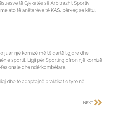
tësuesve të Gjykatës së Arbitrazhit Sportiv
e me ato të anëtarëve të KAS, përveç se këtu,
rijuar një kornizë më të qartë ligjore dhe
ën e sportit. Ligji për Sporting ofron një kornizë
 profesionale dhe ndërkombëtare.
ligj dhe të adaptojnë praktikat e tyre në
NEXT