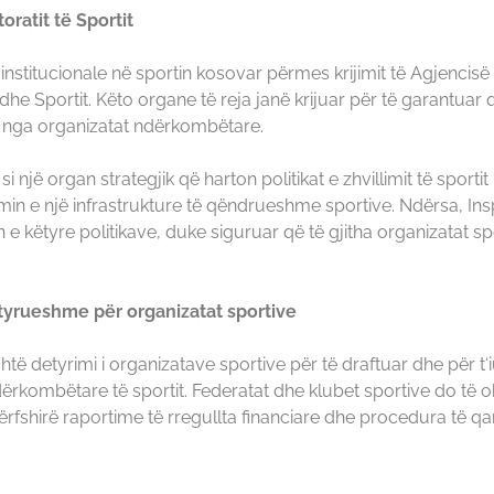
oratit të Sportit
e institucionale në sportin kosovar përmes krijimit të Agjencisë 
dhe Sportit. Këto organe të reja janë krijuar për të garantuar që
 nga organizatat ndërkombëtare.
ë si një organ strategjik që harton politikat e zhvillimit të sp
 e një infrastrukture të qëndrueshme sportive. Ndërsa, Inspekt
 këtyre politikave, duke siguruar që të gjitha organizatat sp
tyrueshme për organizatat sportive
është detyrimi i organizatave sportive për të draftuar dhe për t‘
kombëtare të sportit. Federatat dhe klubet sportive do të obl
rfshirë raportime të rregullta financiare dhe procedura të qa