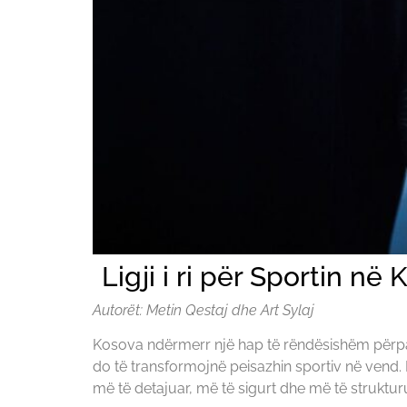
Ligji i ri për Sportin në
Autorët: Metin Qestaj
dhe Art Sylaj
Kosova ndërmerr një hap të rëndësishëm përpara n
do të transformojnë peisazhin sportiv në vend. Ky
më të detajuar, më të sigurt dhe më të strukturu