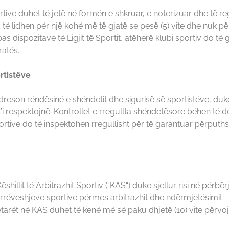
tive duhet të jetë në formën e shkruar, e noterizuar dhe të reg
d të lidhen për një kohë më të gjatë se pesë (5) vite dhe nuk 
s dispozitave të Ligjit të Sportit, atëherë klubi sportiv do të
ratës.
rtistëve
adreson rëndësinë e shëndetit dhe sigurisë së sportistëve, du
t’i respektojnë. Kontrollet e rregullta shëndetësore bëhen të 
rtive do të inspektohen rregullisht për të garantuar përpuths
illit të Arbitrazhit Sportiv (“KAS“) duke sjellur risi në përbër
ëveshjeve sportive përmes arbitrazhit dhe ndërmjetësimit – alt
ëtarët në KAS duhet të kenë më së paku dhjetë (10) vite përvojë