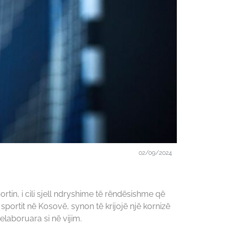
02/09/2024
tin, i cili sjell ndryshime të rëndësishme që
 sportit në Kosovë, synon të krijojë një kornizë
elaboruara si në vijim.