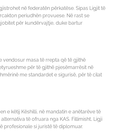
jistrohet në federatën përkatëse. Sipas Ligjit të
përcakton periudhën provuese. Në rast se
 gjobitet për kundërvajtje, duke bartur
ke vendosur masa të rrepta që të gjithë
detyrueshme për të gjithë pjesëmarrësit në
hmërinë me standardet e sigurisë, për të cilat
jen e këtij Këshilli, në mandatin e anëtarëve të
ernativa të ofruara nga KAS. Fillimisht, Ligji
 profesionale si juristë të diplomuar.