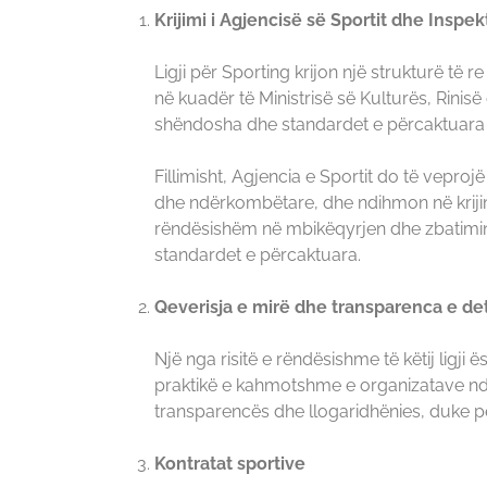
Krijimi i Agjencisë së Sportit dhe Inspekt
Ligji për Sporting krijon një strukturë të r
në kuadër të Ministrisë së Kulturës, Rinisë 
shëndosha dhe standardet e përcaktuara
Fillimisht, Agjencia e Sportit do të veproj
dhe ndërkombëtare, dhe ndihmon në krijimin
rëndësishëm në mbikëqyrjen dhe zbatimin e
standardet e përcaktuara.
Qeverisja e mirë dhe transparenca e de
Një nga risitë e rëndësishme të këtij ligji 
praktikë e kahmotshme e organizatave ndër
transparencës dhe llogaridhënies, duke pë
Kontratat sportive